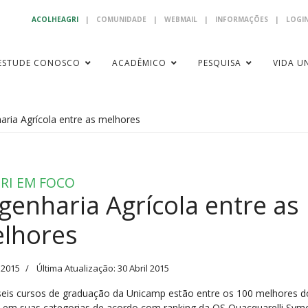
ACOLHEAGRI
|
COMUNIDADE
|
WEBMAIL
|
INFORMAÇÕES
|
LOGIN
ESTUDE CONOSCO
ACADÊMICO
PESQUISA
VIDA UN
aria Agrícola entre as melhores
RI EM FOCO
genharia Agrícola entre as
lhores
l 2015
Última Atualização: 30 Abril 2015
eis cursos de graduação da Unicamp estão entre os 100 melhores d
em suas categorias de acordo com ranking da QS Quacquarelli Sym