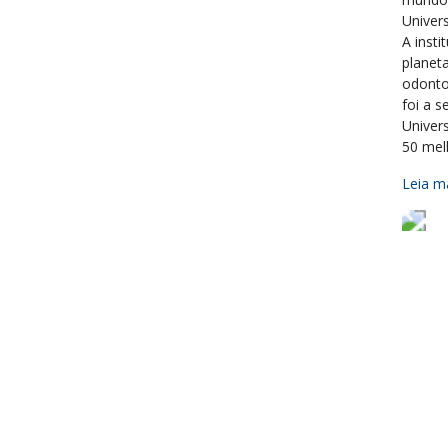
Univers
A insti
planet
odontol
foi a s
Univer
50 mel
Leia ma