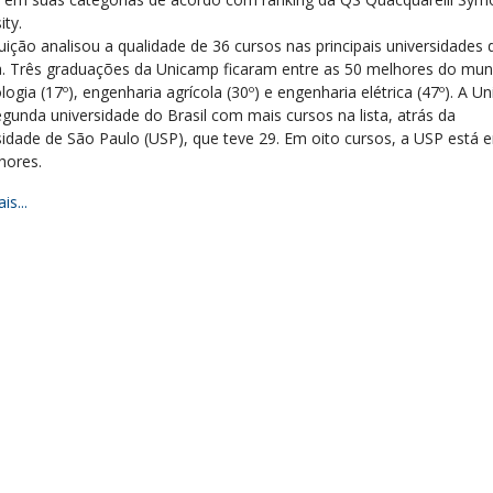
ity.
tuição analisou a qualidade de 36 cursos nas principais universidades 
a. Três graduações da Unicamp ficaram entre as 50 melhores do mun
ogia (17º), engenharia agrícola (30º) e engenharia elétrica (47º). A U
egunda universidade do Brasil com mais cursos na lista, atrás da
sidade de São Paulo (USP), que teve 29. Em oito cursos, a USP está e
hores.
is...