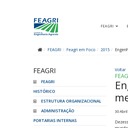
FEAGRI
FEAGRI
Feagri em Foco
2015
Engenh
FEAGRI
Voltar
FEAG
En
FEAGRI
HISTÓRICO
me
ESTRUTURA ORGANIZACIONAL
ADMINISTRAÇÃO
30 Abri
PORTARIAS INTERNAS
Dezess
mundo 