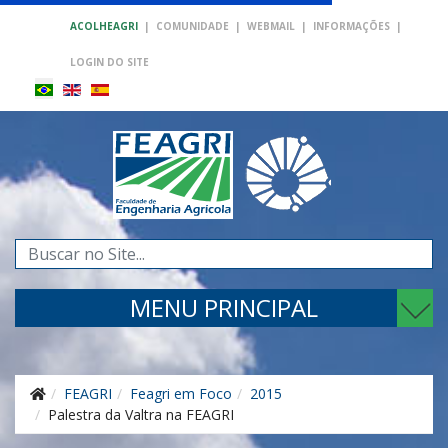
ACOLHEAGRI
|
COMUNIDADE
|
WEBMAIL
|
INFORMAÇÕES
|
LOGIN DO SITE
Pesquisar...
MENU PRINCIPAL
FEAGRI
Feagri em Foco
2015
Palestra da Valtra na FEAGRI