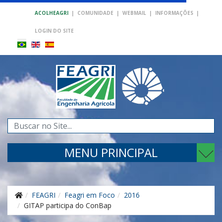
ACOLHEAGRI
|
COMUNIDADE
|
WEBMAIL
|
INFORMAÇÕES
|
LOGIN DO SITE
Pesquisar...
MENU PRINCIPAL
FEAGRI
Feagri em Foco
2016
GITAP participa do ConBap