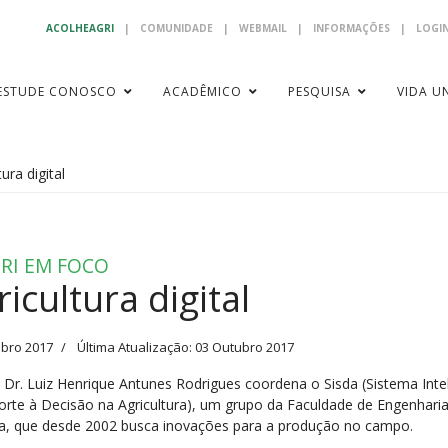
ACOLHEAGRI
|
COMUNIDADE
|
WEBMAIL
|
INFORMAÇÕES
|
LOGIN
ESTUDE CONOSCO
ACADÊMICO
PESQUISA
VIDA UN
tura digital
RI EM FOCO
ricultura digital
ubro 2017
Última Atualização: 03 Outubro 2017
. Dr. Luiz Henrique Antunes Rodrigues coordena o Sisda (Sistema Inte
orte à Decisão na Agricultura), um grupo da Faculdade de Engenhari
la, que desde 2002 busca inovações para a produção no campo.