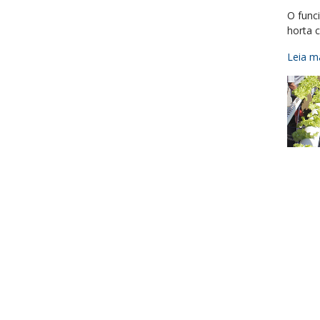
O func
horta 
Leia ma