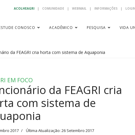
ACOLHEAGRI
|
COMUNIDADE
|
WEBMAIL
|
INFORMAÇÕES
|
LOGIN
ESTUDE CONOSCO
ACADÊMICO
PESQUISA
VIDA UN
nário da FEAGRI cria horta com sistema de Aquaponia
RI EM FOCO
ncionário da FEAGRI cria
rta com sistema de
uaponia
embro 2017
Última Atualização: 26 Setembro 2017