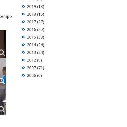
2019 (18)
2018 (16)
u tempo
2017 (27)
2016 (20)
2015 (38)
2014 (24)
2013 (24)
2012 (9)
2007 (71)
2006 (6)