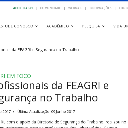
ACOLHEAGRI
|
COMUNIDADE
|
WEBMAIL
|
INFORMAÇÕES
|
LOGIN
ESTUDE CONOSCO
ACADÊMICO
PESQUISA
VIDA UN
sionais da FEAGRI e Segurança no Trabalho
RI EM FOCO
ofissionais da FEAGRI e
gurança no Trabalho
o 2017
Última Atualização: 09 Junho 2017
RI, com o apoio da Diretoria de Segurança do Trabalho, realizou no 
um treinamento para os profissionais dos Laboratórios, Campo