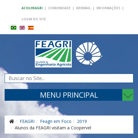
ACOLHEAGRI
|
COMUNIDADE
|
WEBMAIL
|
INFORMAÇÕES
|
LOGIN DO SITE
Pesquisar...
MENU PRINCIPAL
FEAGRI
Feagri em Foco
2019
Alunos da FEAGRI visitam a Coopervel