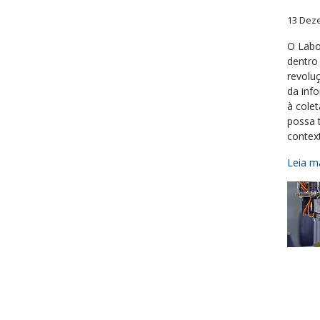
13 Dez
O Labo
dentro
revoluç
da inf
à cole
possa 
contex
Leia ma