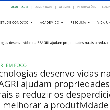
ACOLHEAGRI
|
COMUNIDADE
|
WEBMAIL
|
INFORMAÇÕES
|
LOGIN
ESTUDE CONOSCO
ACADÊMICO
PESQUISA
VIDA UN
ogias desenvolvidas na FEAGRI ajudam propriedades rurais a reduzir 
RI EM FOCO
cnologias desenvolvidas n
AGRI ajudam propriedades
rais a reduzir os desperdíc
a melhorar a produtividade