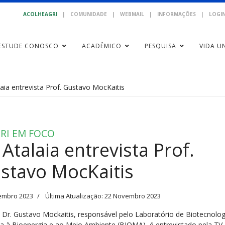
ACOLHEAGRI
|
COMUNIDADE
|
WEBMAIL
|
INFORMAÇÕES
|
LOGIN
ESTUDE CONOSCO
ACADÊMICO
PESQUISA
VIDA UN
aia entrevista Prof. Gustavo MocKaitis
RI EM FOCO
 Atalaia entrevista Prof.
stavo MocKaitis
embro 2023
Última Atualização: 22 Novembro 2023
. Dr. Gustavo Mockaitis, responsável pelo Laboratório de Biotecnolog
da à Bioenergia e ao Meio Ambiente (
BIOMA
), é entrevistado pela TV 