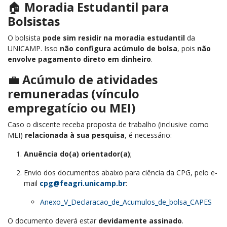
🏠
Moradia Estudantil para
Bolsistas
O bolsista
pode sim residir na moradia estudantil
da
UNICAMP. Isso
não configura acúmulo de bolsa
, pois
não
envolve pagamento direto em dinheiro
.
💼
Acúmulo de atividades
remuneradas (vínculo
empregatício ou MEI)
Caso o discente receba proposta de trabalho (inclusive como
MEI)
relacionada à sua pesquisa
, é necessário:
Anuência do(a) orientador(a)
;
Envio dos documentos abaixo para ciência da CPG, pelo e-
mail
cpg@feagri.unicamp.br
:
Anexo_V_Declaracao_de_Acumulos_de_bolsa_CAPES
O documento deverá estar
devidamente assinado
.