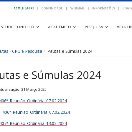
ACOLHEAGRI
|
COMUNIDADE
|
WEBMAIL
|
INFORMAÇÕES
|
LOGIN
ESTUDE CONOSCO
ACADÊMICO
PESQUISA
VIDA UN
utas - CPG e Pesquisa
Pautas e Súmulas 2024
utas e Súmulas 2024
Atualização: 31 Março 2025
406ª_Reunião_Ordinária_07.02.2024
_406ª_Reunião_Ordinária_07.02.2024
407ª_Reunião_Ordinária_13.03.2024