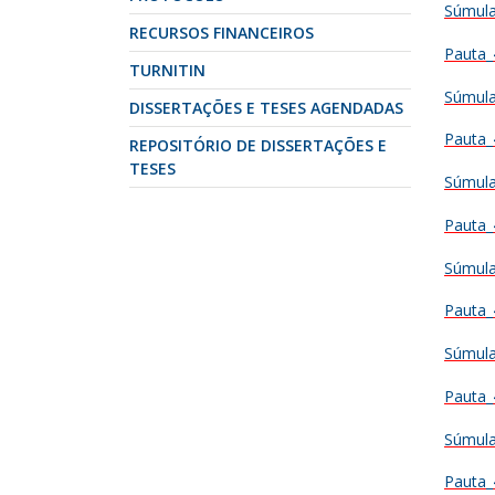
Súmula
RECURSOS FINANCEIROS
Pauta_
TURNITIN
Súmula
DISSERTAÇÕES E TESES AGENDADAS
Pauta_
REPOSITÓRIO DE DISSERTAÇÕES E
TESES
Súmula
Pauta_
Súmula
Pauta_
Súmula
Pauta_
Súmula
Pauta_