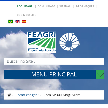
ACOLHEAGRI
|
COMUNIDADE
|
WEBMAIL
|
INFORMAÇÕES
|
LOGIN DO SITE
Pesquisar...
MENU PRINCIPAL
Como chegar ?
Rota SP340 Mogi Mirim